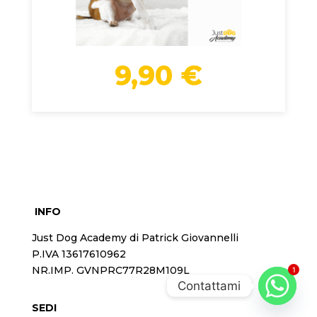
9,90
€
INFO
Just Dog Academy di Patrick Giovannelli
P.IVA 13617610962
NR.IMP. GVNPRC77R28M109L
1
Contattami
SEDI