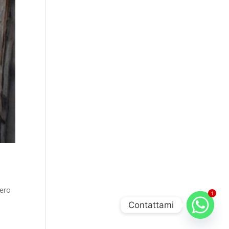
vero
1
Contattami