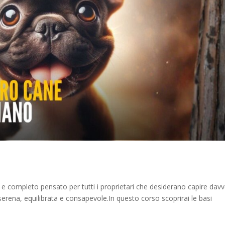
o e completo pensato per tutti i proprietari che desiderano capire dav
 serena, equilibrata e consapevole.In questo corso scoprirai le basi