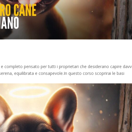
o e completo pensato per tutti i proprietari che desiderano capire dav
 serena, equilibrata e consapevole.In questo corso scoprirai le basi